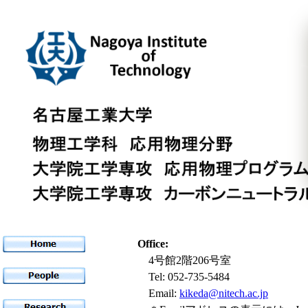
Office:
4号館2階206号室
Tel: 052-735-5484
Email:
kikeda@nitech.ac.jp